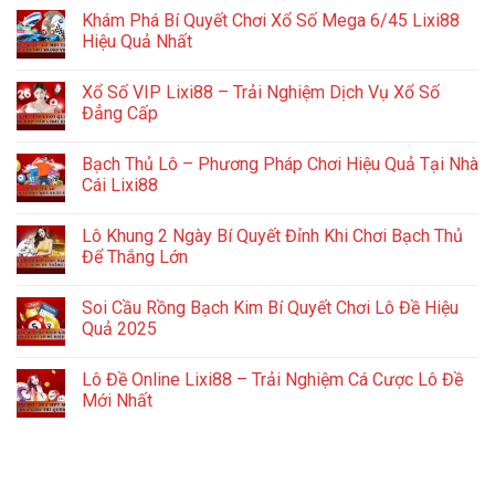
Khám Phá Bí Quyết Chơi Xổ Số Mega 6/45 Lixi88
Hiệu Quả Nhất
Xổ Số VIP Lixi88 – Trải Nghiệm Dịch Vụ Xổ Số
Đẳng Cấp
Bạch Thủ Lô – Phương Pháp Chơi Hiệu Quả Tại Nhà
Cái Lixi88
Lô Khung 2 Ngày Bí Quyết Đỉnh Khi Chơi Bạch Thủ
Để Thắng Lớn
Soi Cầu Rồng Bạch Kim Bí Quyết Chơi Lô Đề Hiệu
Quả 2025
Lô Đề Online Lixi88 – Trải Nghiệm Cá Cược Lô Đề
Mới Nhất