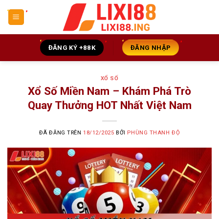
Chuyển
đến
nội
dung
ĐĂNG KÝ +88K
ĐĂNG NHẬP
XỔ SỐ
Xổ Số Miền Nam – Khám Phá Trò
Quay Thưởng HOT Nhất Việt Nam
ĐÃ ĐĂNG TRÊN
18/12/2025
BỞI
PHÙNG THANH ĐỘ