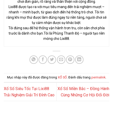
chơi đơn giản, rõ ràng và thân thiện với cộng đồng.
Lixi88 được tạo ra với mục tiêu mang đến trải nghiệm mượt –
nhanh – minh bạch, từ giao dịch đến hệ thống trò chơi. Tôi tin
rằng khi mọi thứ được làm đúng ngay từ nền tảng, người chơi sẽ
tự cảm nhận được sự khác biệt.
Tôi đứng sau để hệ thống vận hành trơn tru, còn sân chơi phía
trước là dành cho bạn.Tôi là Phùng Thanh Độ – người tạo nền
móng cho Lixi88.
Mục nhập này đã được đăng trong
XỔ SỐ
. Đánh dấu trang
permalink
.
Xổ Số Siêu Tốc Tại Lixi88
Xổ Số Miền Bắc – Đồng Hành
Trải Nghiệm Giải Trí Đỉnh Cao
Cùng Những Cơ Hội Đổi Đời