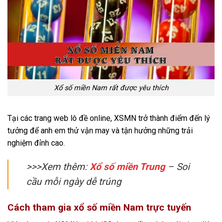
Xổ số miền Nam rất được yêu thích
Tại các trang web lô đề online, XSMN trở thành điểm đến lý
tưởng để anh em thử vận may và tận hưởng những trải
nghiệm đỉnh cao.
>>>Xem thêm:
Xổ số miền Trung
– Soi
cầu mỗi ngày dễ trúng
Cách tham gia xổ số miền Nam trực tuyến