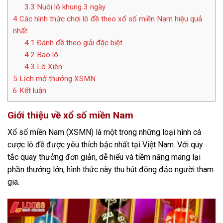
3.3
Nuôi lô khung 3 ngày
4
Các hình thức chơi lô đề theo xổ số miền Nam hiệu quả
nhất
4.1
Đánh đề theo giải đặc biệt
4.2
Bao lô
4.3
Lô Xiên
5
Lịch mở thưởng XSMN
6
Kết luận
Giới thiệu về xổ số miền Nam
Xổ số miền Nam (XSMN) là một trong những loại hình cá
cược lô đề được yêu thích bậc nhất tại Việt Nam. Với quy
tắc quay thưởng đơn giản, dễ hiểu và tiềm năng mang lại
phần thưởng lớn, hình thức này thu hút đông đảo người tham
gia.