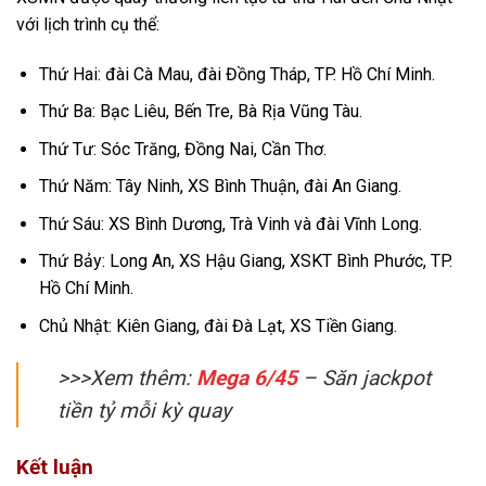
với lịch trình cụ thể:
Thứ Hai: đài Cà Mau, đài Đồng Tháp, TP. Hồ Chí Minh.
Thứ Ba: Bạc Liêu, Bến Tre, Bà Rịa Vũng Tàu.
Thứ Tư: Sóc Trăng, Đồng Nai, Cần Thơ.
Thứ Năm: Tây Ninh, XS Bình Thuận, đài An Giang.
Thứ Sáu: XS Bình Dương, Trà Vinh và đài Vĩnh Long.
Thứ Bảy: Long An, XS Hậu Giang, XSKT Bình Phước, TP.
Hồ Chí Minh.
Chủ Nhật: Kiên Giang, đài Đà Lạt, XS Tiền Giang.
>>>Xem thêm:
Mega 6/45
– Săn jackpot
tiền tỷ mỗi kỳ quay
Kết luận