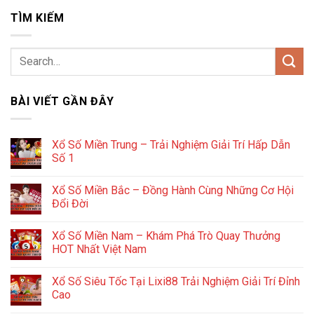
TÌM KIẾM
BÀI VIẾT GẦN ĐÂY
Xổ Số Miền Trung – Trải Nghiệm Giải Trí Hấp Dẫn
Số 1
Xổ Số Miền Bắc – Đồng Hành Cùng Những Cơ Hội
Đổi Đời
Xổ Số Miền Nam – Khám Phá Trò Quay Thưởng
HOT Nhất Việt Nam
Xổ Số Siêu Tốc Tại Lixi88 Trải Nghiệm Giải Trí Đỉnh
Cao