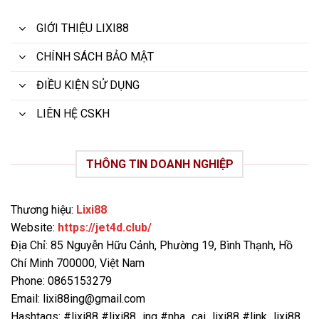
GIỚI THIỆU LIXI88
CHÍNH SÁCH BẢO MẬT
ĐIỀU KIỆN SỬ DỤNG
LIÊN HỆ CSKH
THÔNG TIN DOANH NGHIỆP
Thương hiệu:
Lixi88
Website:
https://jet4d.club/
Địa Chỉ: 85 Nguyễn Hữu Cảnh, Phường 19, Bình Thạnh, Hồ
Chí Minh 700000, Việt Nam
Phone: 0865153279
Email:
lixi88ing@gmail.com
Hashtags: #lixi88 #lixi88_ing #nha_cai_lixi88 #link_lixi88