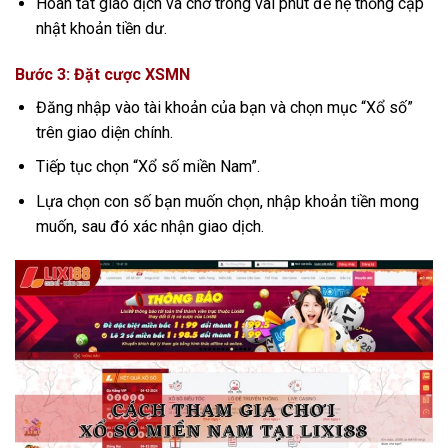
Hoàn tất giao dịch và chờ trong vài phút để hệ thống cập
nhật khoản tiền dư.
Bước 3: Đặt cược XSMN
Đăng nhập vào tài khoản của bạn và chọn mục “Xổ số”
trên giao diện chính.
Tiếp tục chọn “Xổ số miền Nam”.
Lựa chọn con số bạn muốn chọn, nhập khoản tiền mong
muốn, sau đó xác nhận giao dịch.