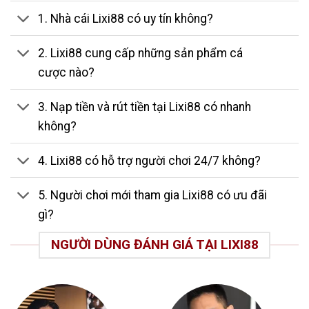
1. Nhà cái Lixi88 có uy tín không?
2. Lixi88 cung cấp những sản phẩm cá
cược nào?
3. Nạp tiền và rút tiền tại Lixi88 có nhanh
không?
4. Lixi88 có hỗ trợ người chơi 24/7 không?
5. Người chơi mới tham gia Lixi88 có ưu đãi
gì?
NGƯỜI DÙNG ĐÁNH GIÁ TẠI LIXI88