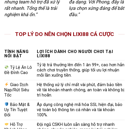
nhưng team hỗ trợ đã xử lý
đa dạng. Với Phong, đây là
rất nhanh. Tổng thể là trải
lựa chọn xứng đáng để bắt
nghiệm khá ổn.”
đầu.”
TOP LÝ DO NÊN CHỌN LIXI88 CÁ CƯỢC
TÍNH NĂNG
LỢI ÍCH DÀNH CHO NGƯỜI CHƠI TẠI
NỔI BẬT
LIXI88
Tỷ lệ trả thưởng lên đến 1 ăn 99+, cao hơn hẳn
Tỷ Lệ Ăn Lô
cách chơi truyền thống, giúp tối ưu lợi nhuận
Đề Đỉnh Cao
mỗi lần xuống tiền.
Giao Dịch
Hệ thống xử lý chỉ mất vài phút, đảm bảo tiền
Nạp/Rút Siêu
về tài khoản nhanh chóng, an toàn và không bị
Tốc
trì hoãn.
Bảo Mật &
Áp dụng công nghệ mã hóa SSL hiện đại, bảo
Uy Tín Tuyệt
vệ toàn bộ thông tin cá nhân và tài khoản
Đối
100%.
Hỗ Trợ
Đội ngũ CSKH luôn sẵn sàng hỗ trợ nhanh