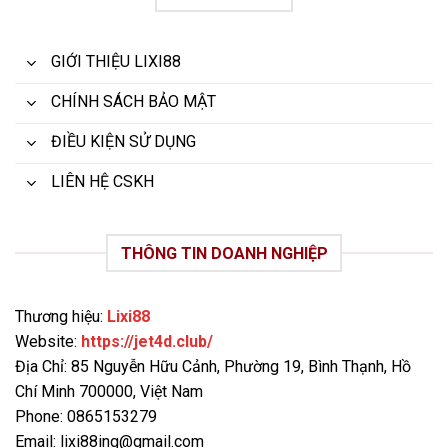
GIỚI THIỆU LIXI88
CHÍNH SÁCH BẢO MẬT
ĐIỀU KIỆN SỬ DỤNG
LIÊN HỆ CSKH
THÔNG TIN DOANH NGHIỆP
Thương hiệu:
Lixi88
Website:
https://jet4d.club/
Địa Chỉ: 85 Nguyễn Hữu Cảnh, Phường 19, Bình Thạnh, Hồ
Chí Minh 700000, Việt Nam
Phone: 0865153279
Email:
lixi88ing@gmail.com