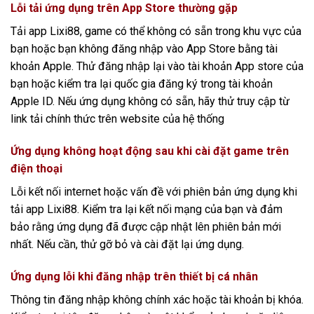
Lỗi tải ứng dụng trên App Store thường gặp
Tải app Lixi88, game có thể không có sẵn trong khu vực của
bạn hoặc bạn không đăng nhập vào App Store bằng tài
khoản Apple. Thử đăng nhập lại vào tài khoản App store của
bạn hoặc kiểm tra lại quốc gia đăng ký trong tài khoản
Apple ID. Nếu ứng dụng không có sẵn, hãy thử truy cập từ
link tải chính thức trên website của hệ thống
Ứng dụng không hoạt động sau khi cài đặt game trên
điện thoại
Lỗi kết nối internet hoặc vấn đề với phiên bản ứng dụng khi
tải app Lixi88. Kiểm tra lại kết nối mạng của bạn và đảm
bảo rằng ứng dụng đã được cập nhật lên phiên bản mới
nhất. Nếu cần, thử gỡ bỏ và cài đặt lại ứng dụng.
Ứng dụng lỗi khi đăng nhập trên thiết bị cá nhân
Thông tin đăng nhập không chính xác hoặc tài khoản bị khóa.