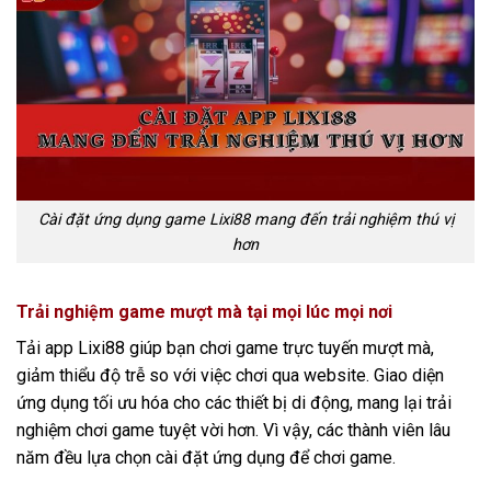
Cài đặt ứng dụng game Lixi88 mang đến trải nghiệm thú vị
hơn
Trải nghiệm game mượt mà tại mọi lúc mọi nơi
Tải app Lixi88
giúp bạn chơi game trực tuyến mượt mà,
giảm thiểu độ trễ so với việc chơi qua website. Giao diện
ứng dụng tối ưu hóa cho các thiết bị di động, mang lại trải
nghiệm chơi game tuyệt vời hơn. Vì vậy, các thành viên lâu
năm đều lựa chọn cài đặt ứng dụng để chơi game.