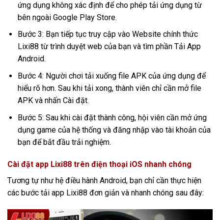
ứng dụng không xác định để cho phép tải ứng dụng từ
bên ngoài Google Play Store.
Bước 3: Bạn tiếp tục truy cập vào Website chính thức
Lixi88 từ trình duyệt web của bạn và tìm phần Tải App
Android.
Bước 4: Người chơi tải xuống file APK của ứng dụng để
hiểu rõ hơn. Sau khi tải xong, thành viên chỉ cần mở file
APK và nhấn Cài đặt.
Bước 5: Sau khi cài đặt thành công, hội viên cần mở ứng
dụng game của hệ thống và đăng nhập vào tài khoản của
bạn để bắt đầu trải nghiệm.
Cài đặt app Lixi88 trên điện thoại iOS nhanh chóng
Tương tự như hệ điều hành Android, bạn chỉ cần thực hiện
các bước tải app Lixi88 đơn giản và nhanh chóng sau đây: