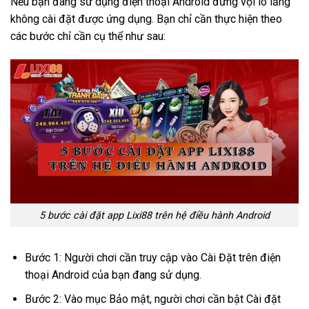
Nếu bạn đang sử dụng điện thoại Android đừng vội lo lắng
không cài đặt được ứng dụng. Bạn chỉ cần thực hiện theo
các bước chỉ cần cụ thể như sau:
5 bước cài đặt app Lixi88 trên hệ điều hành Android
Bước 1: Người chơi cần truy cập vào Cài Đặt trên điện
thoại Android của bạn đang sử dụng.
Bước 2: Vào mục Bảo mật, người chơi cần bật Cài đặt