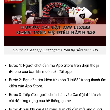
5 bước cài đặt app Lixi88 game trên hệ điều hành iOS
Bước 1: Người chơi cần mở App Store trên điện thoại
iPhone của bạn khi muốn cài đặt app.
Bước 2: Bạn cần tìm kiếm từ khóa “Lixi88” trong thanh tìm
kiếm của App Store.
Bước 3: Tiếp đó, người chơi nhấn vào Cài đặt để tải và
cài đặt ứng dụng của hệ thống game.
Bước 4: Sau khi cài đặt xong, bạn chỉ cần mở ứng dụng